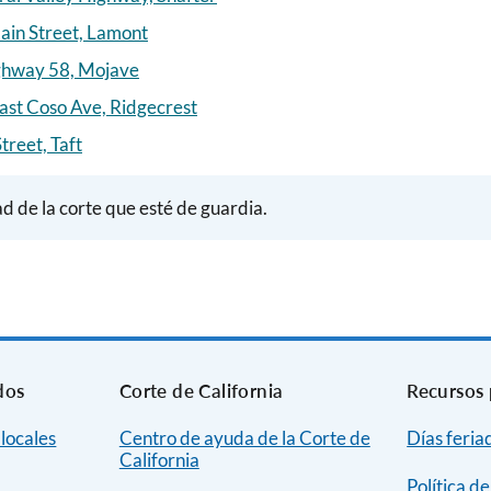
ain Street, Lamont
ighway 58, Mojave
East Coso Ave, Ridgecrest
treet, Taft
d de la corte que esté de guardia.
dos
Corte de California
Recursos 
 locales
Centro de ayuda de la Corte de
Días feria
California
Política d