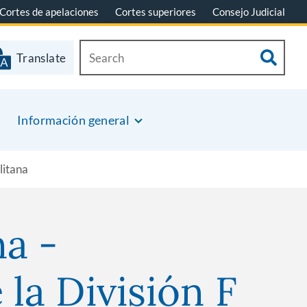
Cortes de apelaciones
Cortes superiores
Consejo Judicial
Translate
Información general
litana
na -
la División F